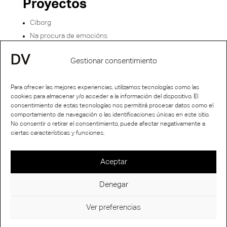
Proyectos
Cíborg
Na procura de emocións
Facendo zapping
Gestionar consentimiento
Alienación
Para ofrecer las mejores experiencias, utilizamos tecnologías como las
cookies para almacenar y/o acceder a la información del dispositivo. El
consentimiento de estas tecnologías nos permitirá procesar datos como el
comportamiento de navegación o las identificaciones únicas en este sitio.
No consentir o retirar el consentimiento, puede afectar negativamente a
Política de privacidad
Aviso legal
Política de cookies
Mapa
ciertas características y funciones.
del sitio
Accesibilidad
Aceptar
Denegar
Ver preferencias
Diseño web Valencia
: Innobing